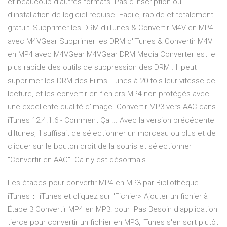
et beaucoup d’autres formats. Pas d’inscription ou
d’installation de logiciel requise. Facile, rapide et totalement
gratuit! Supprimer les DRM d'iTunes & Convertir M4V en MP4
avec M4VGear Supprimer les DRM d'iTunes & Convertir M4V
en MP4 avec M4VGear M4VGear DRM Media Converter est le
plus rapide des outils de suppression des DRM . Il peut
supprimer les DRM des Films iTunes à 20 fois leur vitesse de
lecture, et les convertir en fichiers MP4 non protégés avec
une excellente qualité d’image. Convertir MP3 vers AAC dans
iTunes 12.4.1.6 - Comment Ça ... Avec la version précédente
d'Itunes, il suffisait de sélectionner un morceau ou plus et de
cliquer sur le bouton droit de la souris et sélectionner
"Convertir en AAC". Ca n'y est désormais
Les étapes pour convertir MP4 en MP3 par Bibliothèque
iTunes： iTunes et cliquez sur "Fichier> Ajouter un fichier à
Étape 3 Convertir MP4 en MP3: pour Pas Besoin d'application
tierce pour convertir un fichier en MP3, iTunes s'en sort plutôt